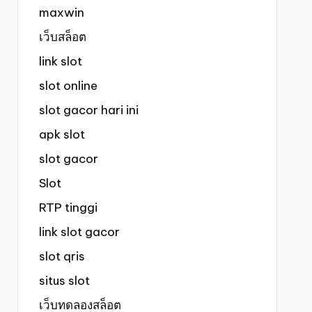
maxwin
เว็บสล็อต
link slot
slot online
slot gacor hari ini
apk slot
slot gacor
Slot
RTP tinggi
link slot gacor
slot qris
situs slot
เว็บทดลองสล็อต