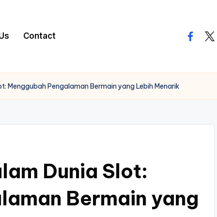
Us
Contact
facebo
twi
lot: Menggubah Pengalaman Bermain yang Lebih Menarik
lam Dunia Slot:
laman Bermain yang