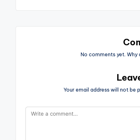
Co
No comments yet. Why do
Leav
Your email address will not be p