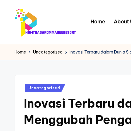
Skip
Home
About 
to
content
P
h
Home
Uncategorized
Inovasi Terbaru dalam Dunia S
u
m
Posted
Uncategorized
t
in
Inovasi Terbaru da
h
a
Menggubah Penga
d