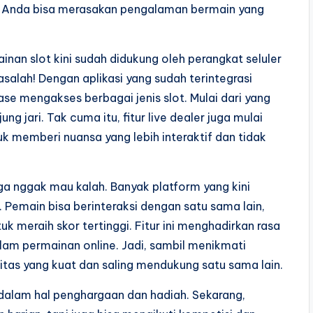
i Anda bisa merasakan pengalaman bermain yang
nan slot kini sudah didukung oleh perangkat seluler
salah! Dengan aplikasi yang sudah terintegrasi
ase mengakses berbagai jenis slot. Mulai dari yang
ng jari. Tak cuma itu, fitur live dealer juga mulai
 memberi nuansa yang lebih interaktif dan tidak
uga nggak mau kalah. Banyak platform yang kini
emain bisa berinteraksi dengan satu sama lain,
k meraih skor tertinggi. Fitur ini menghadirkan rasa
lam permainan online. Jadi, sambil menikmati
tas yang kuat dan saling mendukung satu sama lain.
 dalam hal penghargaan dan hadiah. Sekarang,