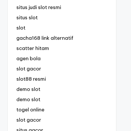
situs judi slot resmi
situs slot
slot
gacha168 link alternatif
scatter hitam
agen bola
slot gacor
slot88 resmi
demo slot
demo slot
togel online
slot gacor
situs gacor