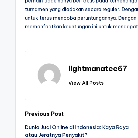
pemain tidak hanya berfokus pada kemenangan h
turnamen yang diadakan secara reguler. Dengan
untuk terus mencoba peruntungannya. Dengan si
memanfaatkan keuntungan ini untuk mendapatk
lightmanatee67
View All Posts
Post
Previous Post
Dunia Judi Online di Indonesia: Kaya Raya
navigation
atau Jeratnya Penyakit?