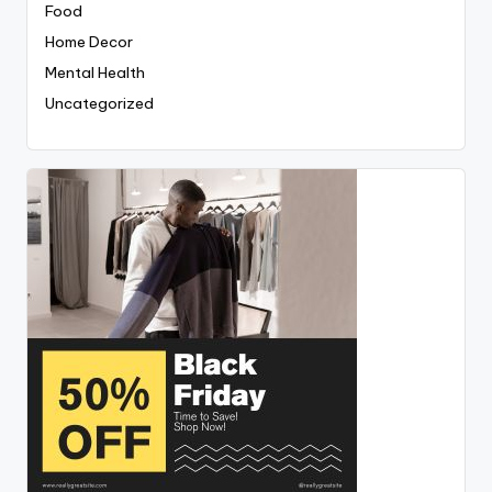
Food
Home Decor
Mental Health
Uncategorized