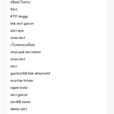
สล็อตเว็บตรง
Slot
RTP tinggi
link slot gacor
slot qris
situs slot
เว็บทดลองสล็อต
situs judi slot resmi
situs slot
slot
gacha168 link alternatif
scatter hitam
agen bola
slot gacor
slot88 resmi
demo slot