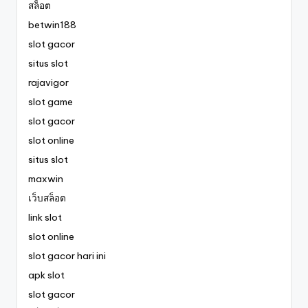
สล็อต
betwin188
slot gacor
situs slot
rajavigor
slot game
slot gacor
slot online
situs slot
maxwin
เว็บสล็อต
link slot
slot online
slot gacor hari ini
apk slot
slot gacor