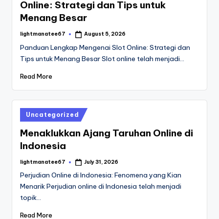
Online: Strategi dan Tips untuk
Menang Besar
lightmanatee67
August 5, 2026
Posted
by
Panduan Lengkap Mengenai Slot Online: Strategi dan
Tips untuk Menang Besar Slot online telah menjadi…
Read More
Posted
Uncategorized
in
Menaklukkan Ajang Taruhan Online di
Indonesia
lightmanatee67
July 31, 2026
Posted
by
Perjudian Online di Indonesia: Fenomena yang Kian
Menarik Perjudian online di Indonesia telah menjadi
topik…
Read More