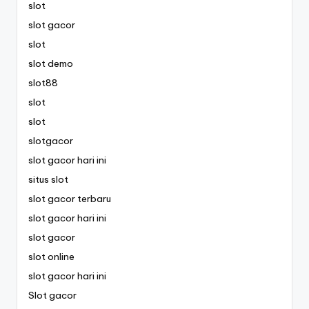
slot
slot gacor
slot
slot demo
slot88
slot
slot
slotgacor
slot gacor hari ini
situs slot
slot gacor terbaru
slot gacor hari ini
slot gacor
slot online
slot gacor hari ini
Slot gacor