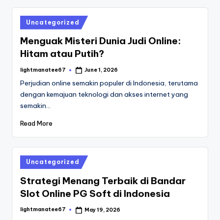
Posted
Uncategorized
in
Menguak Misteri Dunia Judi Online:
Hitam atau Putih?
lightmanatee67
June 1, 2026
Posted
by
Perjudian online semakin populer di Indonesia, terutama
dengan kemajuan teknologi dan akses internet yang
semakin…
Read More
Posted
Uncategorized
in
Strategi Menang Terbaik di Bandar
Slot Online PG Soft di Indonesia
lightmanatee67
May 19, 2026
Posted
by