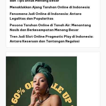
dan Tips untuk Menang Besar
Menaklukkan Ajang Taruhan Online di Indonesia
Fenomena Judi Online di Indonesia: Antara
Legalitas dan Popularitas
Pesona Taruhan Online di Tanah Air: Menantang
Nasib dan Berkesempatan Menang Besar
Tren Judi Slot Online Pragmatic Play di Indonesia:
Antara Keseruan dan Tantangan Regulasi